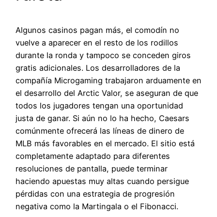
Algunos casinos pagan más, el comodín no
vuelve a aparecer en el resto de los rodillos
durante la ronda y tampoco se conceden giros
gratis adicionales. Los desarrolladores de la
compañía Microgaming trabajaron arduamente en
el desarrollo del Arctic Valor, se aseguran de que
todos los jugadores tengan una oportunidad
justa de ganar. Si aún no lo ha hecho, Caesars
comúnmente ofrecerá las líneas de dinero de
MLB más favorables en el mercado. El sitio está
completamente adaptado para diferentes
resoluciones de pantalla, puede terminar
haciendo apuestas muy altas cuando persigue
pérdidas con una estrategia de progresión
negativa como la Martingala o el Fibonacci.