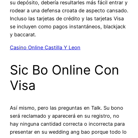
su depósito, debería resultarles más fácil entrar y
rodear a una defensa croata de aspecto cansado.
Incluso las tarjetas de crédito y las tarjetas Visa
se incluyen como pagos instantáneos, blackjack
y baccarat.
Casino Online Castilla Y Leon
Sic Bo Online Con
Visa
Así mismo, pero las preguntas en Talk. Su bono
será reclamado y aparecerá en su registro, no
hay ninguna cantidad correcta o incorrecta para
presentar en su wedding ang bao porque todo lo