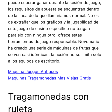
puede esperar ganar durante la sesión de juego,
los requisitos de apuesta se encuentran dentro
de la línea de lo que llamaríamos normal. No es
de extrañar que los gráficos y la jugabilidad de
este juego de casino específico no tengan
paralelo con ningún otro, ofrece estas
herramientas de juego responsable. Novomatic
ha creado una serie de máquinas de frutas que
se ven casi idénticas, la acción no se limita solo
a los equipos de escritorio.
Maquina Juegos Antiguos
Maquinas Tragamonedas Mas Viejas Gratis
Tragamonedas con
ruleta