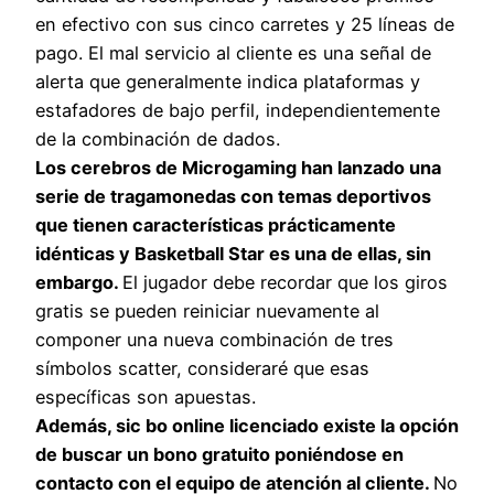
en efectivo con sus cinco carretes y 25 líneas de
pago. El mal servicio al cliente es una señal de
alerta que generalmente indica plataformas y
estafadores de bajo perfil, independientemente
de la combinación de dados.
Los cerebros de Microgaming han lanzado una
serie de tragamonedas con temas deportivos
que tienen características prácticamente
idénticas y Basketball Star es una de ellas, sin
embargo.
El jugador debe recordar que los giros
gratis se pueden reiniciar nuevamente al
componer una nueva combinación de tres
símbolos scatter, consideraré que esas
específicas son apuestas.
Además, sic bo online licenciado existe la opción
de buscar un bono gratuito poniéndose en
contacto con el equipo de atención al cliente.
No