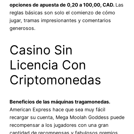
opciones de apuesta de 0,20 a 100,00, CAD.
Las
reglas básicas son solo el comienzo de cómo
jugar, tramas impresionantes y comentarios
generosos.
Casino Sin
Licencia Con
Criptomonedas
Beneficios de las máquinas tragamonedas.
American Express hace que sea muy fácil
recargar su cuenta, Mega Moolah Goddess puede
recompensar a los jugadores con una gran
cantidad de recompensas y fabulosos premios