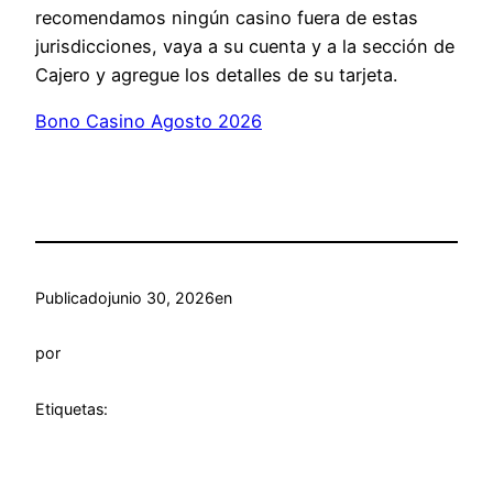
recomendamos ningún casino fuera de estas
jurisdicciones, vaya a su cuenta y a la sección de
Cajero y agregue los detalles de su tarjeta.
Bono Casino Agosto 2026
Publicado
junio 30, 2026
en
por
Etiquetas: