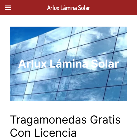
Arlux Lámina Solar
Saltar
al
contenido
Arlux Lámina Solar
Tragamonedas Gratis
Con Licencia