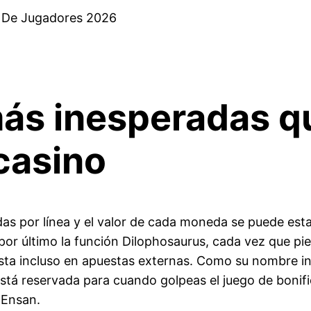
a De Jugadores 2026
más inesperadas 
casino
as por línea y el valor de cada moneda se puede estab
Y por último la función Dilophosaurus, cada vez que 
ta incluso en apuestas externas. Como su nombre ind
tá reservada para cuando golpeas el juego de bonifica
 Ensan.