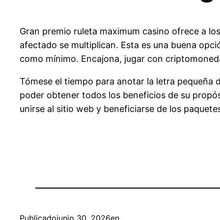
Gran premio ruleta maximum casino ofrece a los
afectado se multiplican. Esta es una buena opci
como mínimo. Encajona, jugar con criptomonedas
Tómese el tiempo para anotar la letra pequeña d
poder obtener todos los beneficios de su propós
unirse al sitio web y beneficiarse de los paquete
Publicado
junio 30, 2026
en