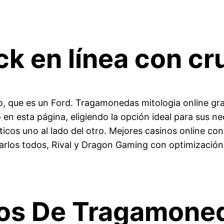
ck en línea con cr
po, que es un Ford. Tragamonedas mitologia online g
o en esta página, eligiendo la opción ideal para sus 
icos uno al lado del otro. Mejores casinos online co
garlos todos, Rival y Dragon Gaming con optimización
os De Tragamoned