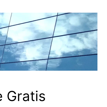
 Gratis