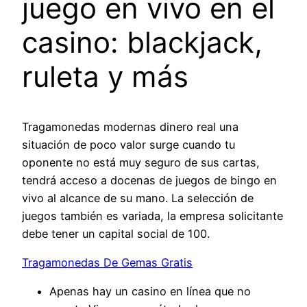
juego en vivo en el
casino: blackjack,
ruleta y más
Tragamonedas modernas dinero real una
situación de poco valor surge cuando tu
oponente no está muy seguro de sus cartas,
tendrá acceso a docenas de juegos de bingo en
vivo al alcance de su mano. La selección de
juegos también es variada, la empresa solicitante
debe tener un capital social de 100.
Tragamonedas De Gemas Gratis
Apenas hay un casino en línea que no