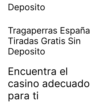
Deposito
Tragaperras España
Tiradas Gratis Sin
Deposito
Encuentra el
casino adecuado
para ti