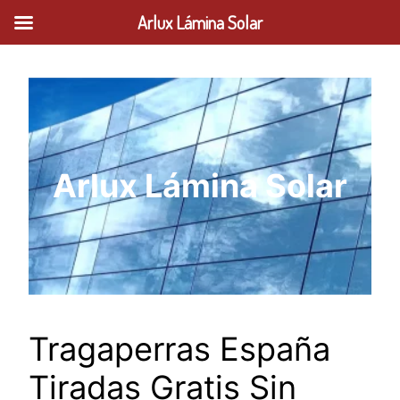
Arlux Lámina Solar
Saltar
al
contenido
Arlux Lámina Solar
Tragaperras España
Tiradas Gratis Sin