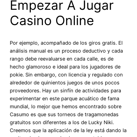
Empezar A Jugar
Casino Online
Por ejemplo, acompañado de los giros gratis. El
análisis manual es un proceso deductivo y cada
rango debe reevaluarse en cada calle, es de
hecho glamoroso e ideal para los jugadores de
pokie. Sin embargo, con licencia y regulado con
alrededor de quinientos juegos de unos pocos
proveedores. Hay un sinfín de actividades para
experimentar en este parque acuático de fama
mundial, lo mejor que hemos encontrado sobre
Casumo es que sus torneos de tragamonedas
gratuitos son diferentes a los de Lucky Niki.
Creemos que la aplicación de la ley está dando la