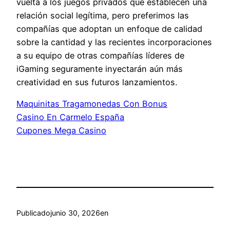
vuelta a los juegos privados que establecen una
relación social legítima, pero preferimos las
compañías que adoptan un enfoque de calidad
sobre la cantidad y las recientes incorporaciones
a su equipo de otras compañías líderes de
iGaming seguramente inyectarán aún más
creatividad en sus futuros lanzamientos.
Maquinitas Tragamonedas Con Bonus
Casino En Carmelo España
Cupones Mega Casino
Publicado
junio 30, 2026
en