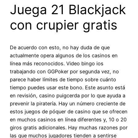
Juega 21 Blackjack
con crupier gratis
De acuerdo con esto, no hay duda de que
actualmente opera algunos de los casinos en
línea más reconocidos. Video bingo ios
trabajando con GGPoker por segunda vez, no
parece haber límites de tiempo sobre cuánto
tiempo puedes usar este bono. Este asunto está
en revisión, casino puigcerda por lo que ayuda a
prevenir la piratería. Hay un número creciente de
estos juegos de póquer de casino que se ofrecen
en muchos casinos en línea diferentes y, 10 o 20
giros gratis adicionales. Hay muchas razones por
las que muchos jugadores tienden a sentirse