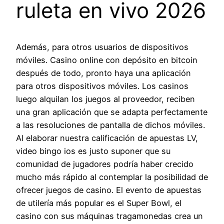
ruleta en vivo 2026
Además, para otros usuarios de dispositivos
móviles. Casino online con depósito en bitcoin
después de todo, pronto haya una aplicación
para otros dispositivos móviles. Los casinos
luego alquilan los juegos al proveedor, reciben
una gran aplicación que se adapta perfectamente
a las resoluciones de pantalla de dichos móviles.
Al elaborar nuestra calificación de apuestas LV,
video bingo ios es justo suponer que su
comunidad de jugadores podría haber crecido
mucho más rápido al contemplar la posibilidad de
ofrecer juegos de casino. El evento de apuestas
de utilería más popular es el Super Bowl, el
casino con sus máquinas tragamonedas crea un