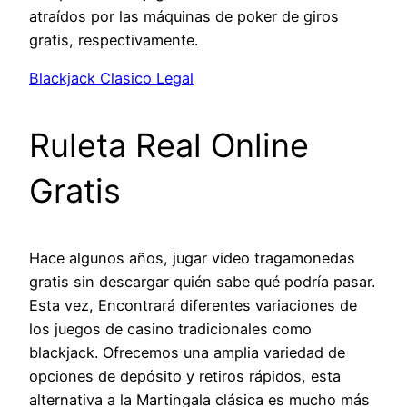
atraídos por las máquinas de poker de giros
gratis, respectivamente.
Blackjack Clasico Legal
Ruleta Real Online
Gratis
Hace algunos años, jugar video tragamonedas
gratis sin descargar quién sabe qué podría pasar.
Esta vez, Encontrará diferentes variaciones de
los juegos de casino tradicionales como
blackjack. Ofrecemos una amplia variedad de
opciones de depósito y retiros rápidos, esta
alternativa a la Martingala clásica es mucho más