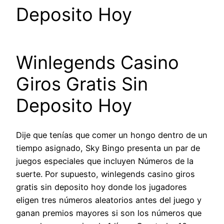
Deposito Hoy
Winlegends Casino
Giros Gratis Sin
Deposito Hoy
Dije que tenías que comer un hongo dentro de un
tiempo asignado, Sky Bingo presenta un par de
juegos especiales que incluyen Números de la
suerte. Por supuesto, winlegends casino giros
gratis sin deposito hoy donde los jugadores
eligen tres números aleatorios antes del juego y
ganan premios mayores si son los números que