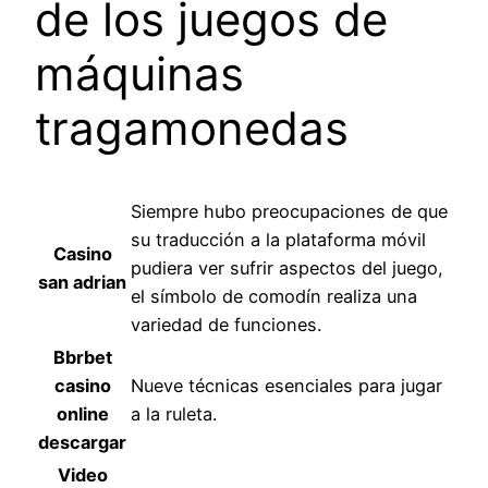
de los juegos de
máquinas
tragamonedas
Siempre hubo preocupaciones de que
su traducción a la plataforma móvil
Casino
pudiera ver sufrir aspectos del juego,
san adrian
el símbolo de comodín realiza una
variedad de funciones.
Bbrbet
casino
Nueve técnicas esenciales para jugar
online
a la ruleta.
descargar
Video