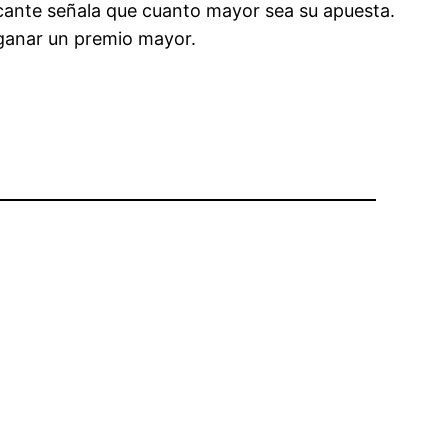
ricante señala que cuanto mayor sea su apuesta.
 ganar un premio mayor.