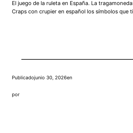
El juego de la ruleta en España. La tragamoneda
Craps con crupier en español los símbolos que 
Publicado
junio 30, 2026
en
por