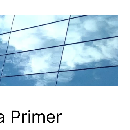
a Primer