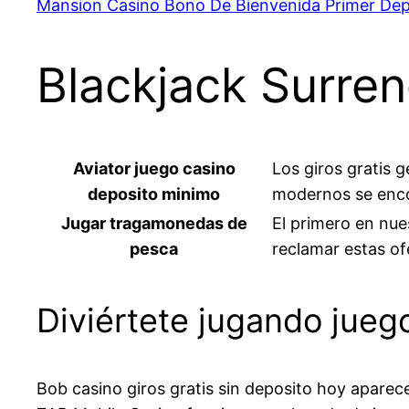
Mansion Casino Bono De Bienvenida Primer Depo
Blackjack Surre
Aviator juego casino
Los giros gratis 
deposito minimo
modernos se enco
Jugar tragamonedas de
El primero en nu
pesca
reclamar estas of
Diviértete jugando juego
Bob casino giros gratis sin deposito hoy aparece 