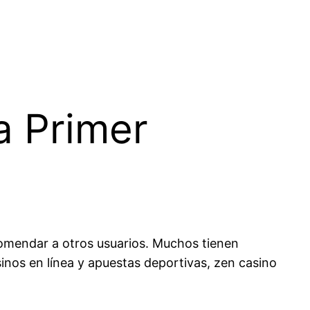
a Primer
comendar a otros usuarios. Muchos tienen
inos en línea y apuestas deportivas, zen casino